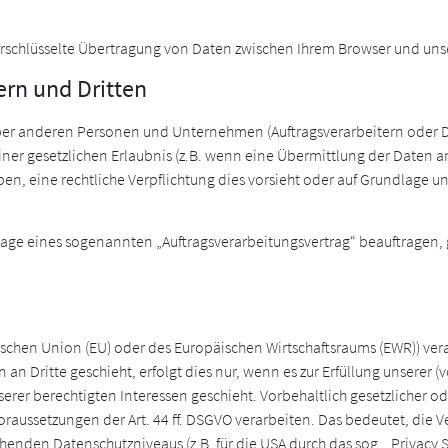
.
rschlüsselte Übertragung von Daten zwischen Ihrem Browser und uns
ern und Dritten
er anderen Personen und Unternehmen (Auftragsverarbeitern oder Dri
iner gesetzlichen Erlaubnis (z.B. wenn eine Übermittlung der Daten an D
haben, eine rechtliche Verpflichtung dies vorsieht oder auf Grundlage u
dlage eines sogenannten „Auftragsverarbeitungsvertrag“ beauftragen, g
päischen Union (EU) oder des Europäischen Wirtschaftsraums (EWR)) 
n Dritte geschieht, erfolgt dies nur, wenn es zur Erfüllung unserer (v
erer berechtigten Interessen geschieht. Vorbehaltlich gesetzlicher ode
aussetzungen der Art. 44 ff. DSGVO verarbeiten. Das bedeutet, die V
henden Datenschutzniveaus (z.B. für die USA durch das sog. „Privacy S