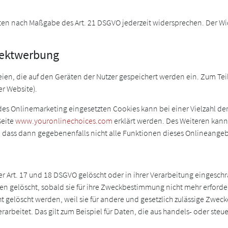
aten nach Maßgabe des Art. 21 DSGVO jederzeit widersprechen. Der W
irektwerbung
en, die auf den Geräten der Nutzer gespeichert werden ein. Zum Teil
er Website).
es Onlinemarketing eingesetzten Cookies kann bei einer Vielzahl der D
Seite
www.youronlinechoices.com
erklärt werden. Des Weiteren kann
ie, dass dann gegebenenfalls nicht alle Funktionen dieses Onlineang
 Art. 17 und 18 DSGVO gelöscht oder in ihrer Verarbeitung eingesch
n gelöscht, sobald sie für ihre Zweckbestimmung nicht mehr erforder
gelöscht werden, weil sie für andere und gesetzlich zulässige Zwecke
rarbeitet. Das gilt zum Beispiel für Daten, die aus handels- oder s