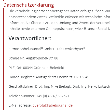
Datenschutzerklärung
Die Verarbeitung personenbezogener Daten erfolgt auf der Gr
entsprechendem Zweck. Weiterhin erfassen wir technische Info
informiert Sie über die Art, den Umfang und Zweck der Vera
Inhalte sowie externen Onlinepräsenzen, wie z.B. unser Social 
Verantwortlicher:
Firma: KabelJournal® GmbH – Die Denkarbyter®
Straße Nr.: August-Bebel-Str. 86
PLZ, Ort: 08344 Grünhain-Beierfeld
Handelsregister: Amtsgerichts Chemnitz: HRB 5849
Geschäftsführer: Dipl.-Ing. Mike Bielagk, Dipl.-Ing. Heiko Lötzsc
Telefonnummer: +49 (0)3774 / 6625-0
E-Mailadresse:
buero(at)kabeljournal.de