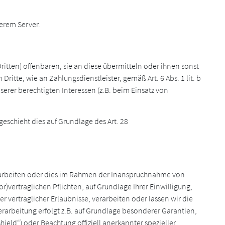
erem Server.
tten) offenbaren, sie an diese übermitteln oder ihnen sonst
ritte, wie an Zahlungsdienstleister, gemäß Art. 6 Abs. 1 lit. b
nserer berechtigten Interessen (z.B. beim Einsatz von
eschieht dies auf Grundlage des Art. 28
verarbeiten oder dies im Rahmen der Inanspruchnahme von
or)vertraglichen Pflichten, auf Grundlage Ihrer Einwilligung,
r vertraglicher Erlaubnisse, verarbeiten oder lassen wir die
erarbeitung erfolgt z.B. auf Grundlage besonderer Garantien,
hield“) oder Beachtung offiziell anerkannter spezieller